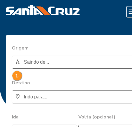
Origem
Destino
Ida
Volta (opcional)