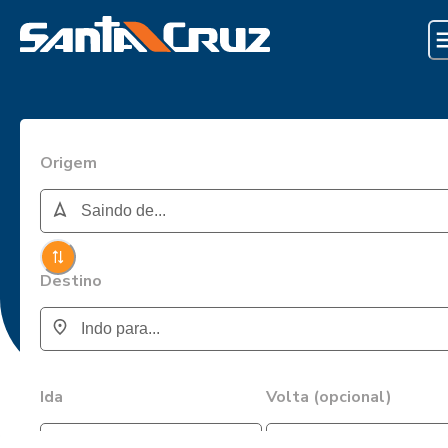
Origem
Destino
Ida
Volta (opcional)