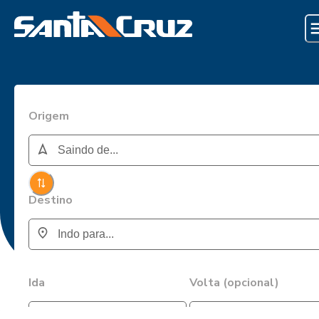
Origem
Destino
Ida
Volta (opcional)