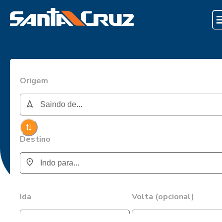
Origem
Destino
Ida
Volta (opcional)