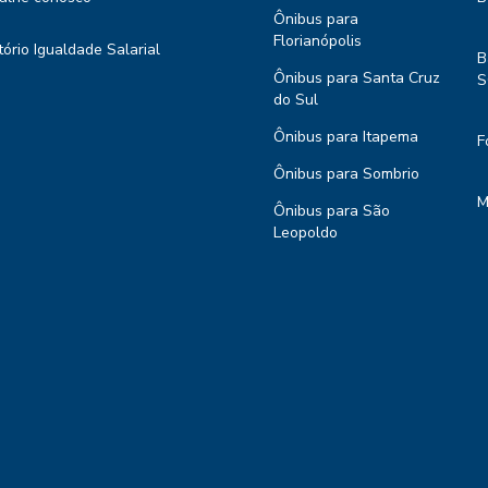
Ônibus para
Florianópolis
tório Igualdade Salarial
B
Ônibus para Santa Cruz
S
do Sul
Ônibus para Itapema
F
Ônibus para Sombrio
M
Ônibus para São
Leopoldo