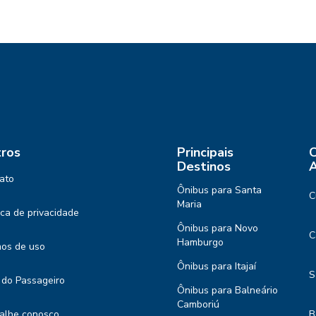
ros
Principais
C
Destinos
A
ato
Ônibus para Santa
C
Maria
tica de privacidade
Ônibus para Novo
C
Hamburgo
os de uso
Ônibus para Itajaí
S
 do Passageiro
Ônibus para Balneário
Camboriú
alhe conosco
B