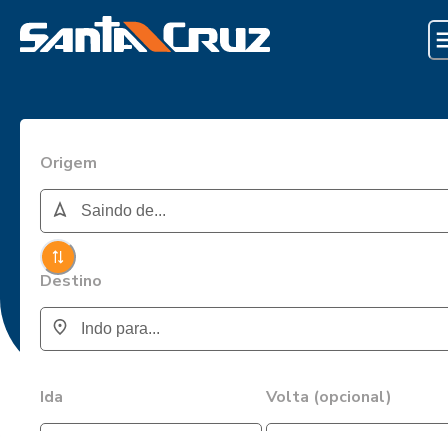
Origem
Destino
Ida
Volta (opcional)