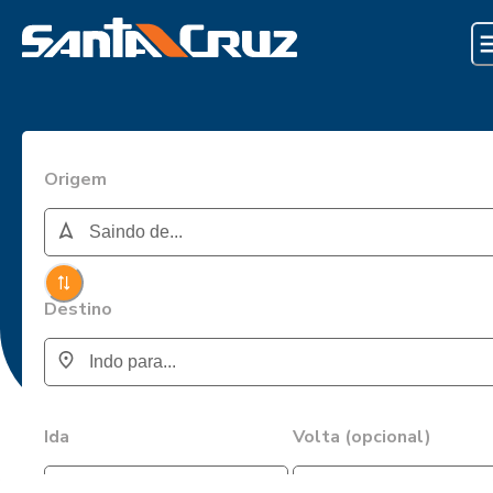
Origem
Destino
Ida
Volta (opcional)