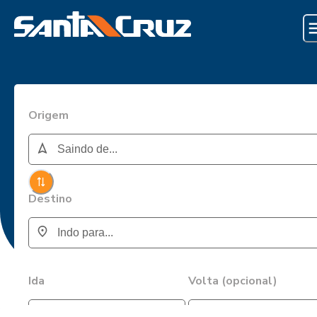
Origem
Destino
Ida
Volta (opcional)