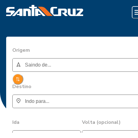
Origem
Destino
Ida
Volta (opcional)