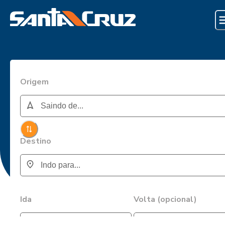
Origem
Destino
Ida
Volta (opcional)