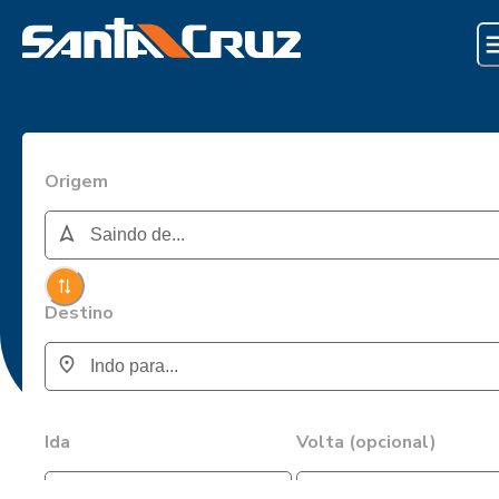
Origem
Destino
Ida
Volta (opcional)