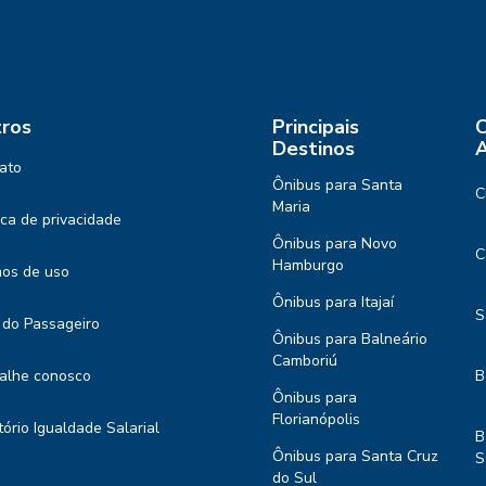
ros
Principais
C
Destinos
A
ato
Ônibus para Santa
C
Maria
tica de privacidade
Ônibus para Novo
C
Hamburgo
os de uso
Ônibus para Itajaí
S
 do Passageiro
Ônibus para Balneário
Camboriú
alhe conosco
B
Ônibus para
Florianópolis
tório Igualdade Salarial
B
Ônibus para Santa Cruz
S
do Sul