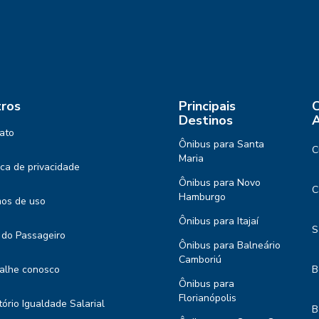
ros
Principais
C
Destinos
A
ato
Ônibus para Santa
C
Maria
tica de privacidade
Ônibus para Novo
C
Hamburgo
os de uso
Ônibus para Itajaí
S
 do Passageiro
Ônibus para Balneário
Camboriú
alhe conosco
B
Ônibus para
Florianópolis
tório Igualdade Salarial
B