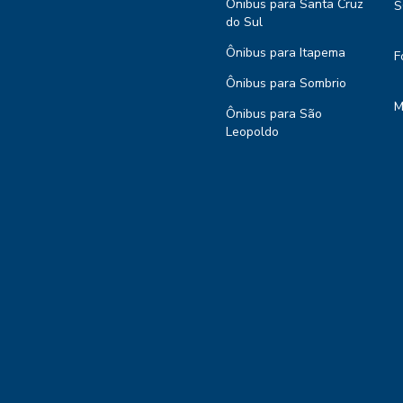
Ônibus para Santa Cruz
S
do Sul
Ônibus para Itapema
F
Ônibus para Sombrio
M
Ônibus para São
Leopoldo