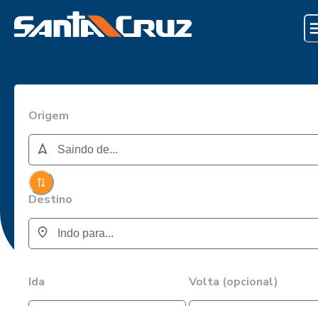
Origem
Destino
Ida
Volta (opcional)