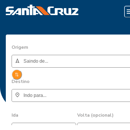
Origem
Destino
Ida
Volta (opcional)