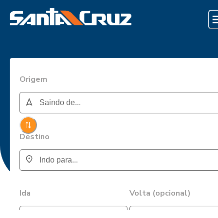
Origem
Destino
Ida
Volta (opcional)