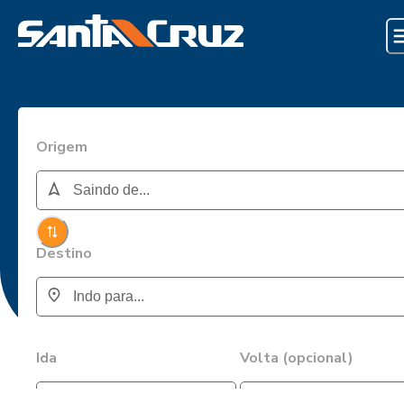
Origem
Destino
Ida
Volta (opcional)