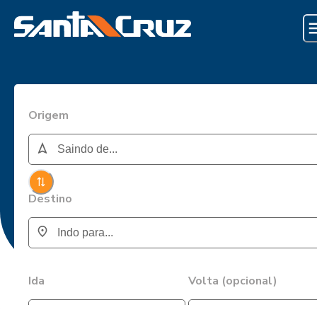
Origem
Destino
Ida
Volta (opcional)