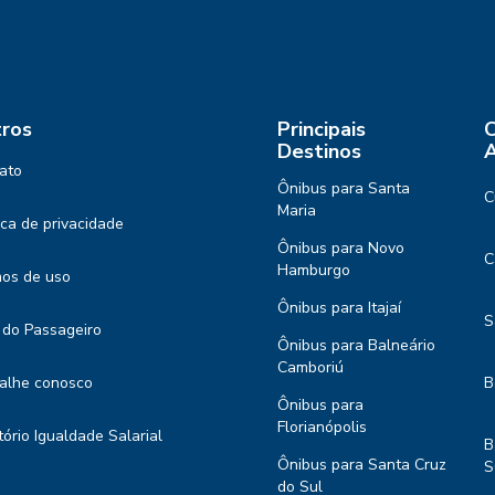
ros
Principais
C
Destinos
A
ato
Ônibus para Santa
C
Maria
tica de privacidade
Ônibus para Novo
C
Hamburgo
os de uso
Ônibus para Itajaí
S
 do Passageiro
Ônibus para Balneário
Camboriú
alhe conosco
B
Ônibus para
Florianópolis
tório Igualdade Salarial
B
Ônibus para Santa Cruz
S
do Sul