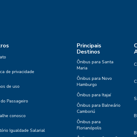
ros
Principais
C
Destinos
A
ato
Ônibus para Santa
C
Maria
tica de privacidade
Ônibus para Novo
C
Hamburgo
os de uso
Ônibus para Itajaí
S
 do Passageiro
Ônibus para Balneário
Camboriú
alhe conosco
B
Ônibus para
Florianópolis
tório Igualdade Salarial
B