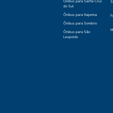
Ônibus para Santa Cruz
S
do Sul
Ônibus para Itapema
F
Ônibus para Sombrio
M
Ônibus para São
Leopoldo