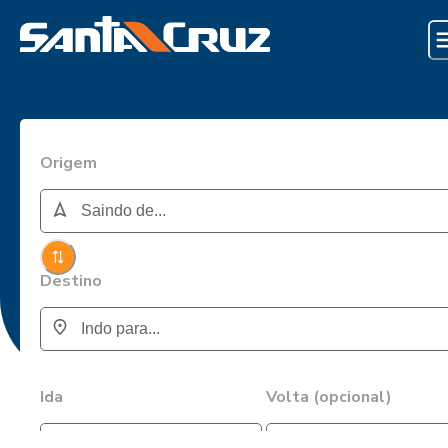
Origem
Destino
Ida
Volta (opcional)