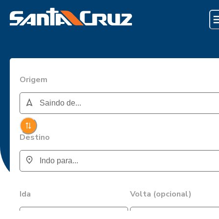
Origem
Destino
Ida
Volta (opcional)