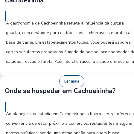
Cachoeirinha
que oferece quadras esportivas, pista de skate e áreas de
convivência, sendo um ponto de atração para jovens e esportistas.
A gastronomia de Cachoeirinha reflete a influência da cultura
O Santuário Nossa Senhora Aparecida, com sua arquitetura
gaúcha, com destaque para os tradicionais churrascos e pratos à
imponente, é um importante marco religioso e um local de paz e
base de carne. Em estabelecimentos locais, você poderá saborear
reflexão. A igreja atrai fiéis e curiosos pela sua beleza e significad
cortes suculentos preparados à moda do pampa, acompanhados d
para a comunidade. Para um mergulho na história, o Museu da
saladas frescas e farofa. Além do churrasco, a cidade oferece uma
Diversidade apresenta um acervo que retrata a formação e o
variedade de restaurantes que servem culinária italiana e alemã,
desenvolvimento de Cachoeirinha, desde seus primórdios até os di
resgatando as tradições dos imigrantes que contribuíram para a
Ler mais
atuais, sendo fundamental para compreender a identidade da cida
Onde se hospedar em Cachoeirinha?
formação da região. Prove os risotos, as massas artesanais e os
doces típicos, que são um convite a uma experiência gastronômica
autêntica.
Ao planejar sua estadia em Cachoeirinha, o bairro central oferece 
conveniência de estar próximo a comércios, restaurantes e alguns
Os bairros mais centrais, como o Centro e o Parque dos Estados,
pontos turísticos, sendo uma ótima opção para quem busca