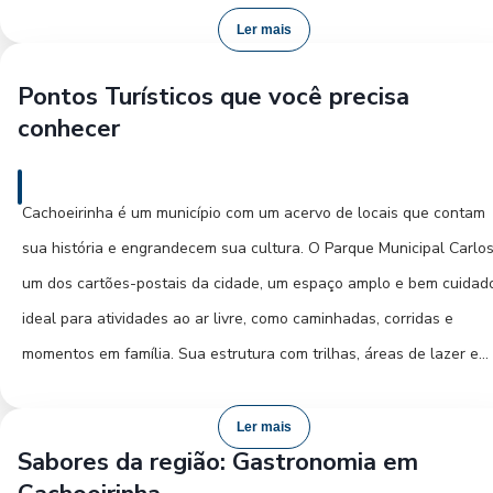
uma rica fauna e flora local. Para os interessados em história e art
Ler mais
o Museu da Diversidade é um ponto de parada obrigatório,
Pontos Turísticos que você precisa
apresentando exposições que contam a trajetória da cidade e de 
conhecer
gente.
À noite, Cachoeirinha revela seu lado vibrante com opções
Cachoeirinha é um município com um acervo de locais que contam
gastronômicas que agradam a todos os paladares. A região centra
sua história e engrandecem sua cultura. O Parque Municipal Carlos
da cidade concentra diversos bares e restaurantes, oferecendo
um dos cartões-postais da cidade, um espaço amplo e bem cuidad
desde pratos tradicionais gaúchos até culinárias internacionais.
ideal para atividades ao ar livre, como caminhadas, corridas e
Eventos culturais e shows frequentemente acontecem no municípi
momentos em família. Sua estrutura com trilhas, áreas de lazer e
especialmente durante os meses de primavera e verão,
espaços para eventos o torna um ponto de encontro para a
proporcionando entretenimento e lazer noturno. A dica é sempre
comunidade local e um refúgio para os visitantes. Outro local de
Ler mais
verificar a programação local para não perder nenhuma atração
Sabores da região: Gastronomia em
destaque é a Praça da Juventude, um espaço moderno e dinâmico,
durante sua visita.