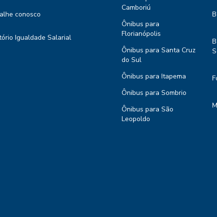
Camboriú
alhe conosco
B
Ônibus para
Florianópolis
tório Igualdade Salarial
B
Ônibus para Santa Cruz
S
do Sul
Ônibus para Itapema
F
Ônibus para Sombrio
M
Ônibus para São
Leopoldo