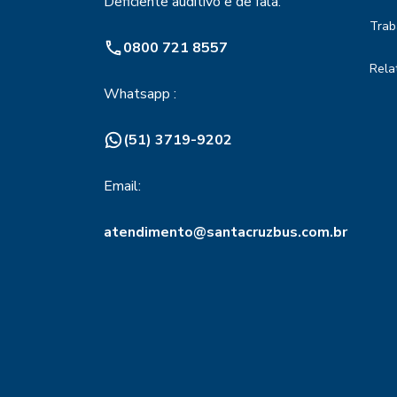
Deficiente auditivo e de fala:
Trab
0800 721 8557
Rela
Whatsapp :
(51) 3719-9202
Email:
atendimento@santacruzbus.com.br