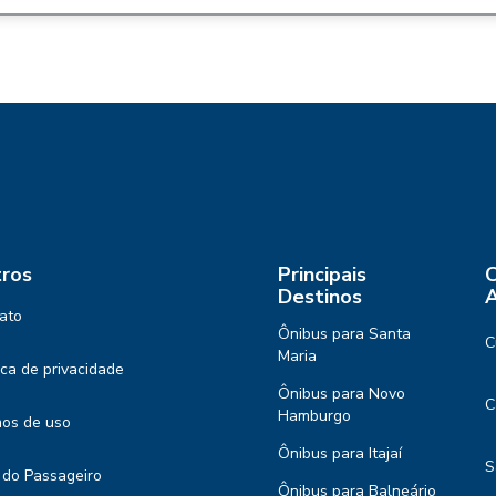
ros
Principais
C
Destinos
A
ato
Ônibus para Santa
C
Maria
tica de privacidade
Ônibus para Novo
C
Hamburgo
os de uso
Ônibus para Itajaí
S
 do Passageiro
Ônibus para Balneário