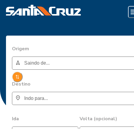
Origem
Destino
Ida
Volta (opcional)