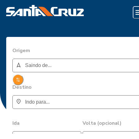
Origem
Destino
Ida
Volta (opcional)