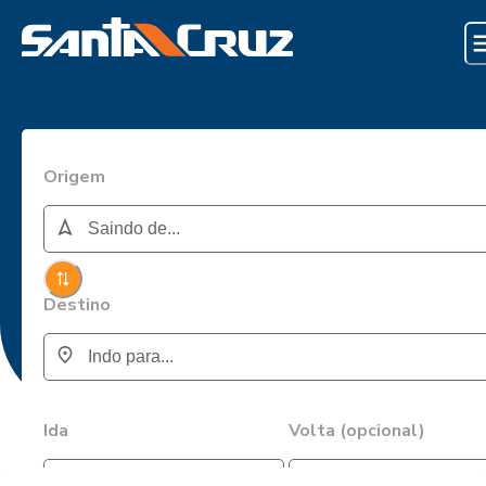
Origem
Destino
Ida
Volta (opcional)