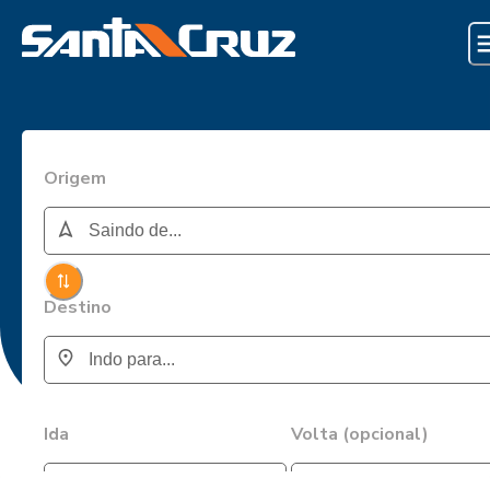
Origem
Destino
Ida
Volta (opcional)