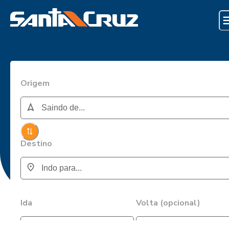
Origem
Destino
Ida
Volta (opcional)