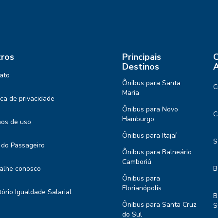
ros
Principais
C
Destinos
A
ato
Ônibus para Santa
C
Maria
tica de privacidade
Ônibus para Novo
C
Hamburgo
os de uso
Ônibus para Itajaí
S
 do Passageiro
Ônibus para Balneário
Camboriú
alhe conosco
B
Ônibus para
Florianópolis
tório Igualdade Salarial
B
Ônibus para Santa Cruz
S
do Sul