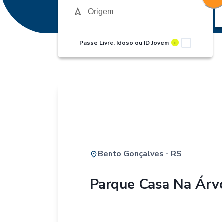
Passe Livre, Idoso ou ID Jovem
i
Bento Gonçalves - RS
Parque Casa Na Árv