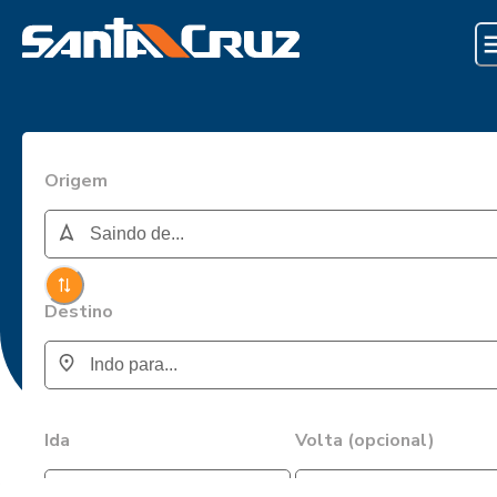
Origem
Destino
Ida
Volta (opcional)