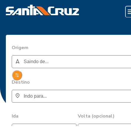
Origem
Destino
Ida
Volta (opcional)