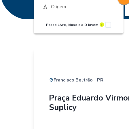
Passe Livre, Idoso ou ID Jovem
i
Francisco Beltrão - PR
Praça Eduardo Virm
Suplicy