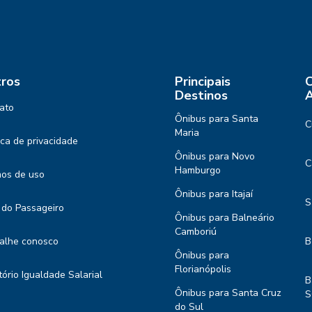
ros
Principais
C
Destinos
A
ato
Ônibus para Santa
C
Maria
tica de privacidade
Ônibus para Novo
C
Hamburgo
os de uso
Ônibus para Itajaí
S
 do Passageiro
Ônibus para Balneário
Camboriú
alhe conosco
B
Ônibus para
Florianópolis
tório Igualdade Salarial
B
Ônibus para Santa Cruz
S
do Sul