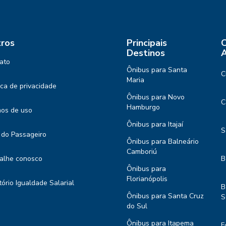
ros
Principais
C
Destinos
A
ato
Ônibus para Santa
C
Maria
tica de privacidade
Ônibus para Novo
C
Hamburgo
os de uso
Ônibus para Itajaí
S
 do Passageiro
Ônibus para Balneário
Camboriú
alhe conosco
B
Ônibus para
Florianópolis
tório Igualdade Salarial
B
Ônibus para Santa Cruz
S
do Sul
Ônibus para Itapema
F