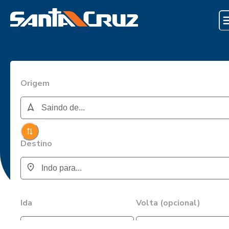
Origem
Destino
Ida
Volta (opcional)