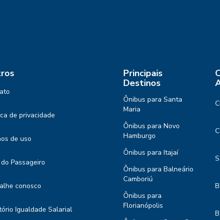
ros
Principais
C
Destinos
A
ato
Ônibus para Santa
C
Maria
tica de privacidade
Ônibus para Novo
C
Hamburgo
os de uso
Ônibus para Itajaí
S
 do Passageiro
Ônibus para Balneário
Camboriú
alhe conosco
B
Ônibus para
Florianópolis
tório Igualdade Salarial
B