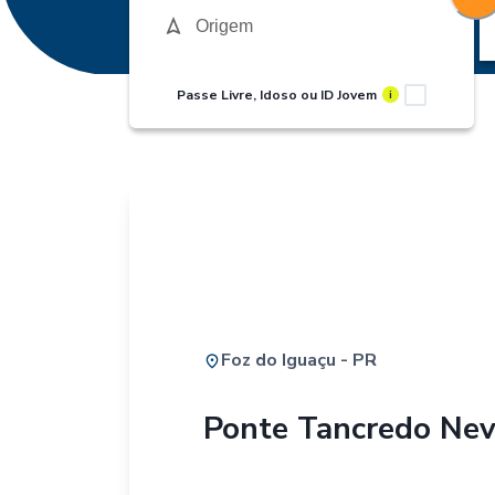
Passe Livre, Idoso ou ID Jovem
i
Foz do Iguaçu - PR
Ponte Tancredo Ne