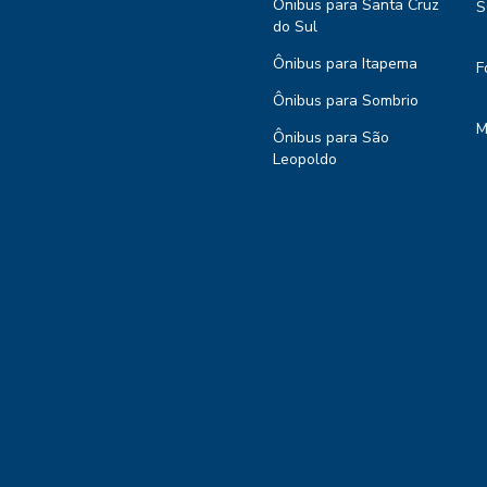
Ônibus para Santa Cruz
S
do Sul
Ônibus para Itapema
F
Ônibus para Sombrio
M
Ônibus para São
Leopoldo