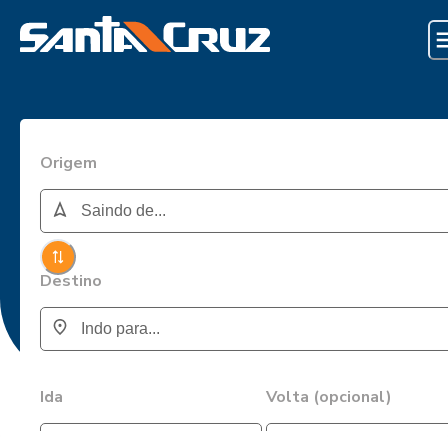
Origem
Destino
Ida
Volta (opcional)