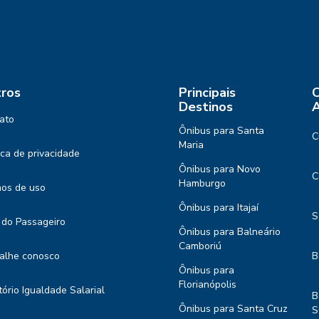
ros
Principais
C
Destinos
A
ato
Ônibus para Santa
C
Maria
tica de privacidade
Ônibus para Novo
C
Hamburgo
os de uso
Ônibus para Itajaí
S
 do Passageiro
Ônibus para Balneário
Camboriú
alhe conosco
B
Ônibus para
Florianópolis
tório Igualdade Salarial
B
Ônibus para Santa Cruz
S