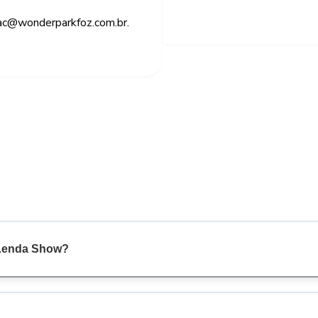
sac@wonderparkfoz.com.br.
a Lenda Show?