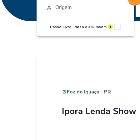
Passe Livre, Idoso ou ID Jovem
i
Foz do Iguaçu - PR
Ipora Lenda Show