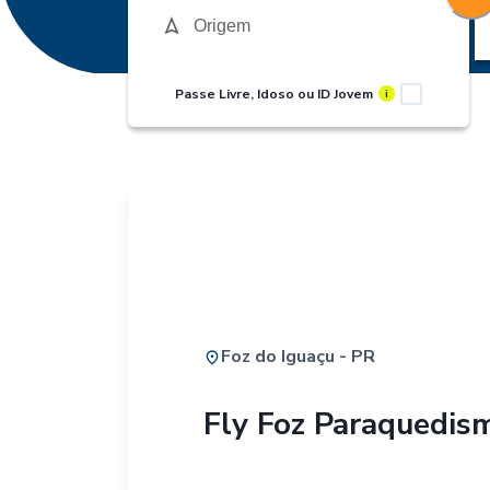
Passe Livre, Idoso ou ID Jovem
i
Foz do Iguaçu - PR
Fly Foz Paraquedis