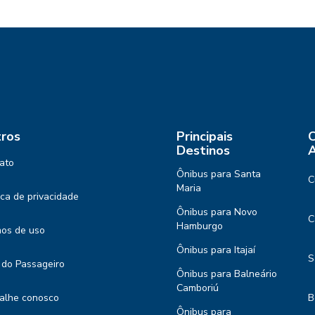
ros
Principais
C
Destinos
A
ato
Ônibus para Santa
C
Maria
tica de privacidade
Ônibus para Novo
C
Hamburgo
os de uso
Ônibus para Itajaí
S
 do Passageiro
Ônibus para Balneário
Camboriú
alhe conosco
B
Ônibus para