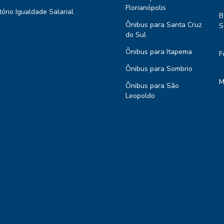
Florianópolis
tório Igualdade Salarial
B
Ônibus para Santa Cruz
S
do Sul
Ônibus para Itapema
F
Ônibus para Sombrio
M
Ônibus para São
Leopoldo