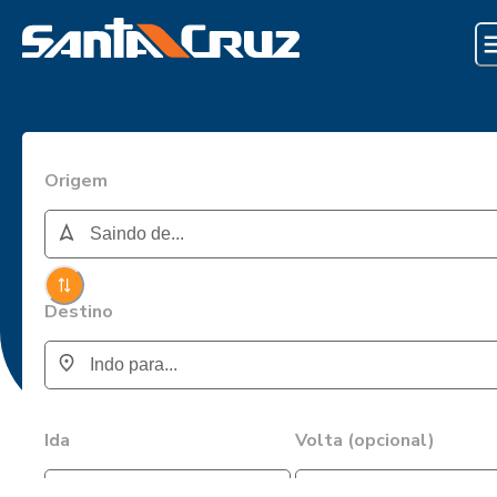
Origem
Destino
Ida
Volta (opcional)