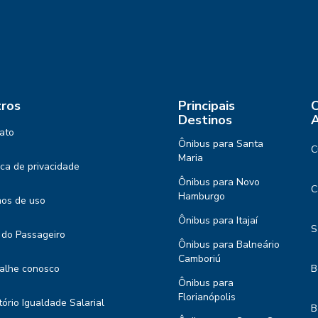
ros
Principais
C
Destinos
A
ato
Ônibus para Santa
C
Maria
tica de privacidade
Ônibus para Novo
C
Hamburgo
os de uso
Ônibus para Itajaí
S
 do Passageiro
Ônibus para Balneário
Camboriú
alhe conosco
B
Ônibus para
Florianópolis
tório Igualdade Salarial
B