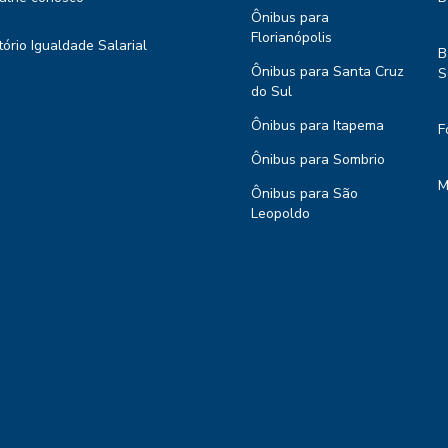
Ônibus para
Florianópolis
tório Igualdade Salarial
B
Ônibus para Santa Cruz
S
do Sul
Ônibus para Itapema
F
Ônibus para Sombrio
M
Ônibus para São
Leopoldo