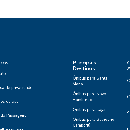
ros
Principais
C
Destinos
A
ato
Ônibus para Santa
C
Maria
tica de privacidade
Ônibus para Novo
C
Hamburgo
os de uso
Ônibus para Itajaí
S
 do Passageiro
Ônibus para Balneário
Camboriú
alhe conosco
B