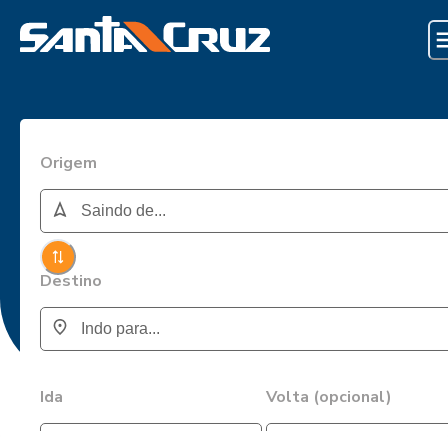
Origem
Destino
Ida
Volta (opcional)