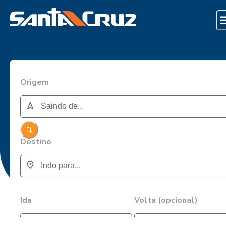
Origem
Destino
Ida
Volta (opcional)