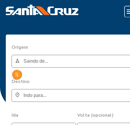
Origem
Destino
Ida
Volta (opcional)