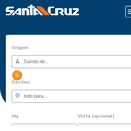
Origem
Destino
Ida
Volta (opcional)