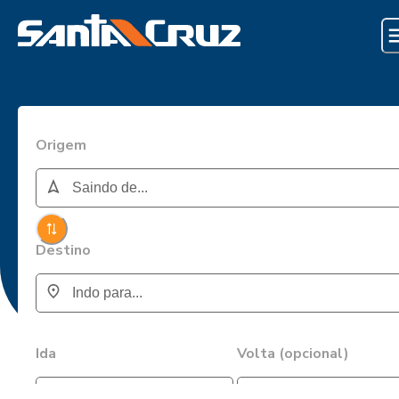
Origem
Destino
Ida
Volta (opcional)