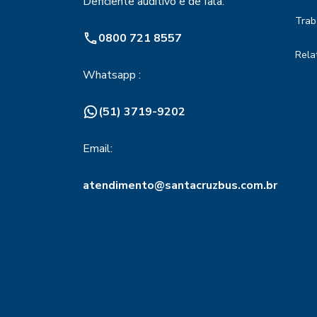
Deficiente auditivo e de fala:
Trab
0800 721 8557
Rela
Whatsapp :
(51) 3719-9202
Email:
atendimento@santacruzbus.com.br