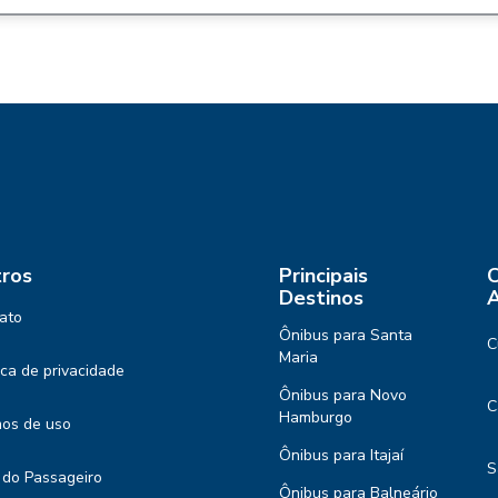
ros
Principais
C
Destinos
A
ato
Ônibus para Santa
C
Maria
tica de privacidade
Ônibus para Novo
C
Hamburgo
os de uso
Ônibus para Itajaí
S
 do Passageiro
Ônibus para Balneário