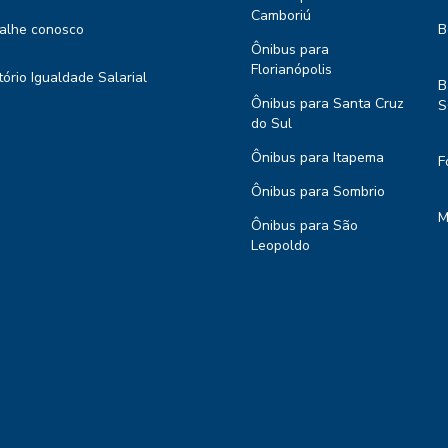
Camboriú
alhe conosco
B
Ônibus para
Florianópolis
tório Igualdade Salarial
B
Ônibus para Santa Cruz
S
do Sul
Ônibus para Itapema
F
Ônibus para Sombrio
M
Ônibus para São
Leopoldo