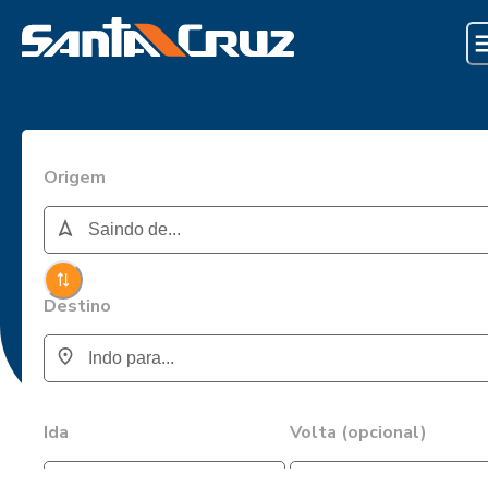
Origem
Destino
Ida
Volta (opcional)