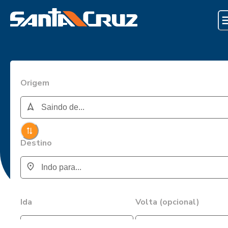
Origem
Destino
Ida
Volta (opcional)